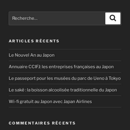
saké
:
Recherche
Recher
la
pour
boisson
:
alcoolisée
ARTICLES RÉCENTS
traditionnelle
du
Le Nouvel An au Japon
Japon »
Annuaire CCIFJ: les entreprises françaises au Japon
Le passeport pour les musées du parc de Ueno à Tokyo
Le saké : la boisson alcoolisée traditionnelle du Japon
Wi-fi gratuit au Japon avec Japan Airlines
COMMENTAIRES RÉCENTS