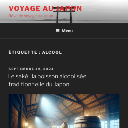
Aller
VOYAGE AU JAPON
au
Rêve de voyage au Japon
contenu
principal
Menu
ÉTIQUETTE :
ALCOOL
PUBLIÉ
SEPTEMBRE 19, 2024
LE
Le saké : la boisson alcoolisée
traditionnelle du Japon