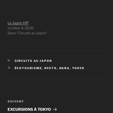
Le Japon VIP
octobre 4, 2020
Dans "Circuits au Japon"
CATÉGORIES
CIRCUITS AU JAPON
ÉTIQUETTES
ÉCOTOURISME
,
KYOTO
,
NARA
,
TOKYO
Navigation
de
Article
SUIVANT
l’article
suivant
EXCURSIONS À TOKYO