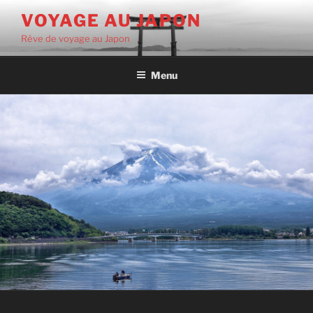
Aller
VOYAGE AU JAPON
au
Rêve de voyage au Japon
contenu
principal
Menu