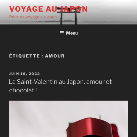
Aller
VOYAGE AU JAPON
au
Rêve de voyage au Japon
contenu
principal
Menu
ÉTIQUETTE :
AMOUR
PUBLIÉ
JUIN 16, 2022
LE
La Saint-Valentin au Japon: amour et
chocolat !