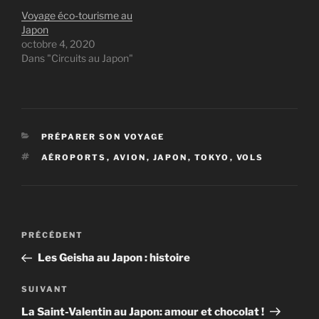
Voyage éco-tourisme au
Japon
octobre 4, 2020
Dans "Circuits au Japon"
CATÉGORIES
PRÉPARER SON VOYAGE
ÉTIQUETTES
AÉROPORTS
,
AVION
,
JAPON
,
TOKYO
,
VOLS
Navigation
Article
PRÉCÉDENT
de
précédent
Les Geisha au Japon : histoire
l’article
Article
SUIVANT
suivant
La Saint-Valentin au Japon: amour et chocolat !