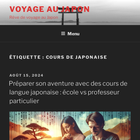
Aller
VOYAGE AU JAPON
au
Rêve de voyage au Japon
contenu
principal
Menu
ÉTIQUETTE :
COURS DE JAPONAISE
PUBLIÉ
AOÛT 15, 2024
LE
Préparer son aventure avec des cours de
langue japonaise : école vs professeur
particulier