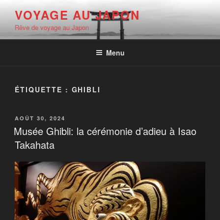
Aller
VOYAGE AU JAPON
au
Rêve de voyage au Japon
contenu
principal
Menu
ÉTIQUETTE :
GHIBLI
PUBLIÉ
AOÛT 30, 2024
LE
Musée Ghibli: la cérémonie d’adieu à Isao
Takahata