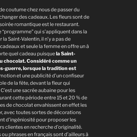
est de coutume chez nous de passer du
échanger des cadeaux. Les fleurs sont de
 soirée romantique est le restaurant.
 le “programme” qui s’appliquent dans la
 la Saint-Valentin, il n’y a pas de
 cadeaux et seule la femme en offre un à
rte quel cadeau puisque
la Saint-
 du chocolat. Considéré comme un
s-guerre, lorsque la tradition est
motion et une publicité d’un confiseur
e de la fête, devant la fleur qui
 C’est une sacrée aubaine pour les
durant cette période entre 15 et 20 % de
tes de chocolat envahissent en effet les
er, avec toutes sortes de décorations
isent d’ingéniosité pour proposer les
rs clientes en recherche d’originalité.
ou phrases en français sont d’ailleurs à