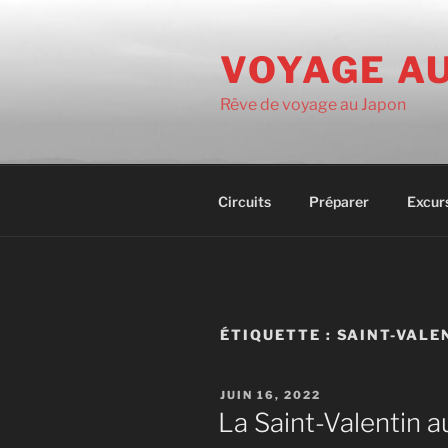
Aller
au
VOYAGE A
contenu
principal
Rêve de voyage au Japon
Circuits
Préparer
Excur
ÉTIQUETTE :
SAINT-VALE
PUBLIÉ
JUIN 16, 2022
LE
La Saint-Valentin a