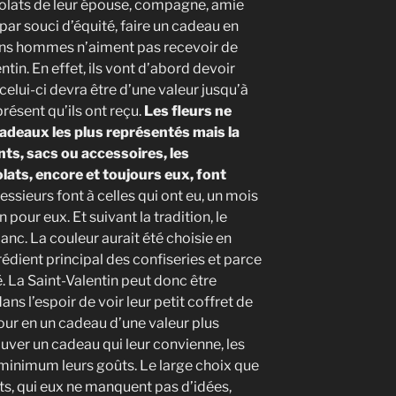
olats de leur épouse, compagne, amie
 par souci d’équité, faire un cadeau en
tains hommes n’aiment pas recevoir de
ntin. En effet, ils vont d’abord devoir
celui-ci devra être d’une valeur jusqu’à
présent qu’ils ont reçu.
Les fleurs ne
cadeaux les plus représentés mais la
ents, sacs ou accessoires, les
lats, encore et toujours eux, font
ssieurs font à celles qui ont eu, un mois
 pour eux. Et suivant la tradition, le
nc. La couleur aurait été choisie en
dient principal des confiseries et parce
é. La Saint-Valentin peut donc être
ns l’espoir de voir leur petit coffret de
our en un cadeau d’une valeur plus
uver un cadeau qui leur convienne, les
inimum leurs goûts. Le large choix que
s, qui eux ne manquent pas d’idées,