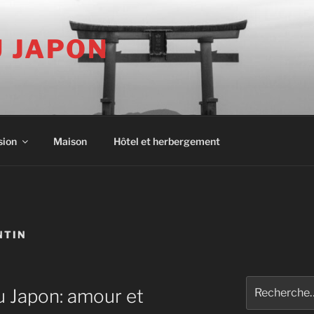
U JAPON
sion
Maison
Hôtel et herbergement
NTIN
Recherche
u Japon: amour et
pour
: