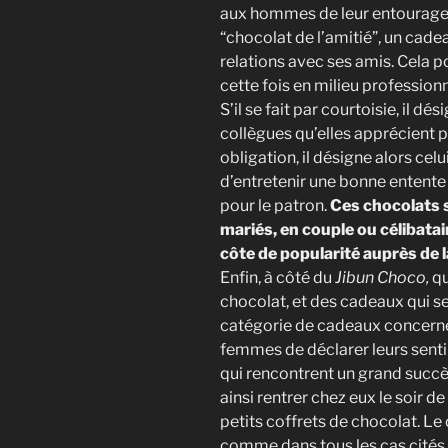
aux hommes de leur entourage.
“chocolat de l’amitié”, un cade
relations avec ses amis. Cela po
cette fois en milieu professionn
S’il se fait par courtoisie, il d
collègues qu’elles apprécient pa
obligation, il désigne alors cel
d’entretenir une bonne entente 
pour le patron.
Ces chocolats 
mariés, en couple ou célibatai
côte de popularité auprès de l
Enfin, à côté du
Jibun Choco,
qu
chocolat, et des cadeaux qui se 
catégorie de cadeaux concerne 
femmes de déclarer leurs senti
qui rencontrent un grand succès
ainsi rentrer chez eux le soir de
petits coffrets de chocolat. Le
comme dans tous les cas cités,