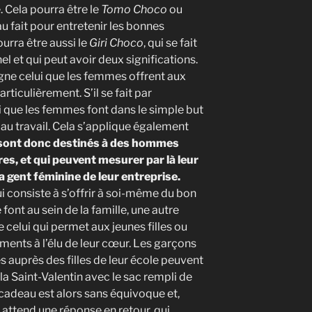
 Cela pourra être le
Tomo Choco
ou
au fait pour entretenir les bonnes
urra être aussi le
Giri Choco
, qui se fait
el et qui peut avoir deux significations.
ésigne celui que les femmes offrent aux
rticulièrement. S’il se fait par
ui que les femmes font dans le simple but
au travail. Cela s’applique également
sont donc destinés à des hommes
res, et qui peuvent mesurer par là leur
a gent féminine de leur entreprise.
i consiste à s’offrir à soi-même du bon
font au sein de la famille, une autre
celui qui permet aux jeunes filles ou
ments à l’élu de leur cœur. Les garçons
 auprès des filles de leur école peuvent
 la Saint-Valentin avec le sac rempli de
 cadeau est alors sans équivoque et,
 attend une réponse en retour, qui