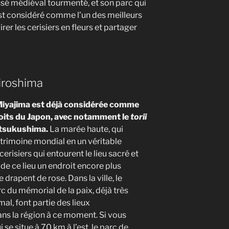
sé médiéval tourmenté, et son parc qui
est considéré comme l’un des meilleurs
er les cerisiers en fleurs et partager
Hiroshima
e Miyajima est déjà considérée comme
roits du Japon, avec notamment le
torii
Itsukushima.
La marée haute, qui
atrimoine mondial en un véritable
cerisiers qui entourent le lieu sacré et
 de ce lieu un endroit encore plus
 drapent de rose. Dans la ville, le
c du mémorial de la paix, déjà très
l, font partie des lieux
ans la région à ce moment. Si vous
i se situe à 70 km à l’est, le parc de