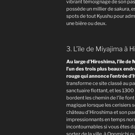
vibrant témoignage de son pas
possède un millier de
sakura
, 
spots de tout Kyushu pour admir
une bière ou deux.
3. L’île de Miyajima à 
Au large d’Hiroshima, l’île d
l’un des trois plus beaux end
rouge qui annonce l’entrée d’
transforme ce site classé au p
sanctuaire flottant, et les 1300 
bordent les chemin de l’île font
magique lorsque les cerisiers se
château d’Hiroshima et son par
impressionnants en temps norma
incontournables si vous êtes d
sortez de la ville, à Onomichi qu