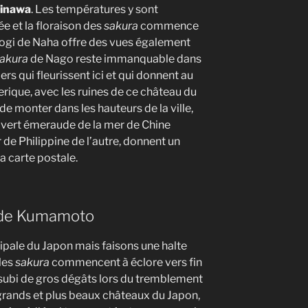
kinawa
. Les températures y sont
ée et la floraison des
sakura
commence
c Yogi de Naha offre des vues également
akura
de Nago reste immanquable dans
ers qui fleurissent ici et qui donnent au
rique, avec les ruines de ce château du
 de monter dans les hauteurs de la ville,
u vert émeraude de la mer de Chine
r de Philippine de l’autre, donnent un
a carte postale.
u de Kumamoto
ipale du Japon mais faisons une halte
les
sakura
commencent à éclore vers fin
a subi de gros dégâts lors du tremblement
 grands et plus beaux châteaux du Japon,