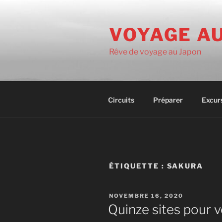
Aller
au
VOYAGE A
contenu
principal
Rêve de voyage au Japon
Circuits
Préparer
Excur
ÉTIQUETTE :
SAKURA
PUBLIÉ
NOVEMBRE 16, 2020
LE
Quinze sites pour vo