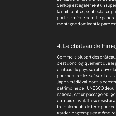
Senkoji est également un superb
la nuit tombée, sont éclairés p
porte le même nom. Le panoram
montagne dominant le parc est 
4. Le château de Himej
Comme la plupart des châteaux 
c’est donc logiquement que le 
château du pays se retrouve da
pour admirer les
sakura
. La vi
Japon médiéval, dont la constr
patrimoine de l’UNESCO depui
national, est un passage obligé
du mois d’avril. Il a su résister
tremblements de terre pour vou
garder longtemps en mémoire, e