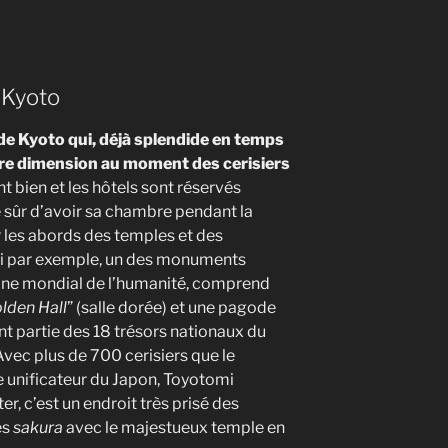
à Kyoto
e de Kyoto qui, déjà splendide en temps
re dimension au moment des cerisiers
t bien et les hôtels sont réservés
 sûr d’avoir sa chambre pendant la
r les abords des temples et des
Ji par exemple, un des monuments
oine mondial de l’humanité, comprend
lden Hall
” (salle dorée) et une pagode
nt partie des 18 trésors nationaux du
vec plus de 700 cerisiers que le
 unificateur du Japon, Toyotomi
er, c’est un endroit très prisé des
es
sakura
avec le majestueux temple en