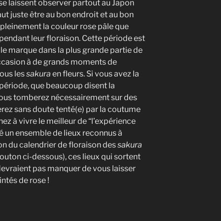
 se laissent observer partout au Japon
aut juste être au bon endroit et au bon
leinement la couleur rose pâle que
 pendant leur floraison. Cette période est
lle marque dans la plus grande partie de
 l’occasion à de grands moments de
sous les
sakura
en fleurs. Si vous avez la
 période, que beaucoup disent la
, vous tomberez nécessairement sur des
erez sans doute tenté(e) par la coutume
ez à vivre le meilleur de “l’expérience
né un ensemble de lieux reconnus à
ion du calendrier de floraison des
sakura
uton ci-dessous), ces lieux qui sortent
 devraient pas manquer de vous laisser
ntés de rose !