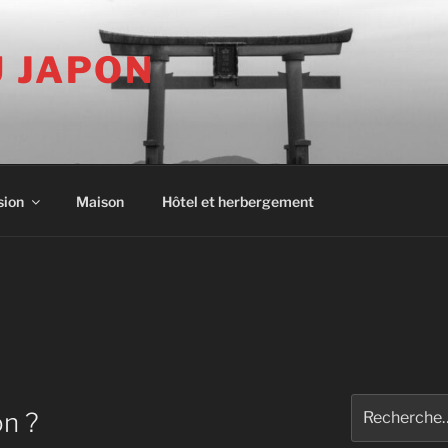
U JAPON
sion
Maison
Hôtel et herbergement
Recherche
on ?
pour
: