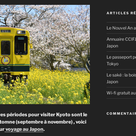
ARTICLES R
Le Nouvel An a
Annuaire CCIFJ:
Japon
Le passeport p
Tokyo
Le saké : la boi
Japon
Wi-fi gratuit a
COMMENTAIR
es périodes pour visiter Kyoto sont le
utomne (septembre à novembre) , voici
ur
voyage au Japon
.