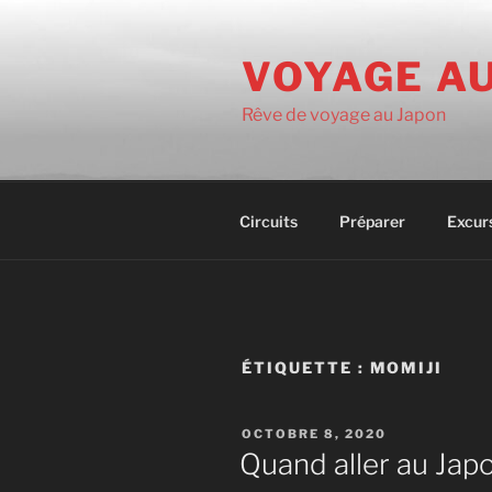
Aller
au
VOYAGE A
contenu
principal
Rêve de voyage au Japon
Circuits
Préparer
Excur
ÉTIQUETTE :
MOMIJI
PUBLIÉ
OCTOBRE 8, 2020
LE
Quand aller au Jap