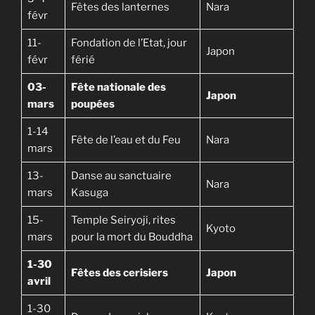
Fêtes des lanternes
Nara
févr
11-
Fondation de l’Etat, jour
Japon
févr
férié
03-
Fête nationale des
Japon
mars
poupées
1-14
Fête de l’eau et du Feu
Nara
mars
13-
Danse au sanctuaire
Nara
mars
Kasuga
15-
Temple Seiryoji, rites
Kyoto
mars
pour la mort du Bouddha
1-30
Fêtes des cerisiers
Japon
avril
1-30