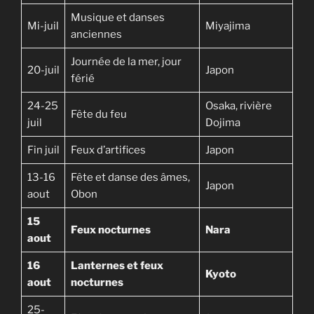
Musique et danses
Mi-juil
Miyajima
anciennes
Journée de la mer, jour
20-juil
Japon
férié
24-25
Osaka, rivière
Fête du feu
juil
Dojima
Fin juil
Feux d’artifices
Japon
13-16
Fête et danse des âmes,
Japon
aout
Obon
15
Feux nocturnes
Nara
aout
16
Lanternes et feux
Kyoto
aout
nocturnes
25-