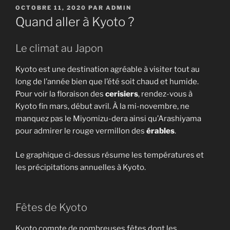
PUBLIÉ
OCTOBRE 11, 2020
PAR
ADMIN
LE
Quand aller à Kyoto ?
Le climat au Japon
Kyoto est une destination agréable à visiter tout au
long de l’année bien que l’été soit chaud et humide.
Pour voir la floraison des
cerisiers
, rendez-vous à
Kyoto fin mars, début avril. À la mi-novembre, ne
manquez pas le Miyomizu-dera ainsi qu’Arashiyama
pour admirer le rouge vermillon des
érables
.
Le graphique ci-dessus résume les températures et
les précipitations annuelles à Kyoto.
Fêtes de Kyoto
Kyoto compte de nombreuses fêtes dont les