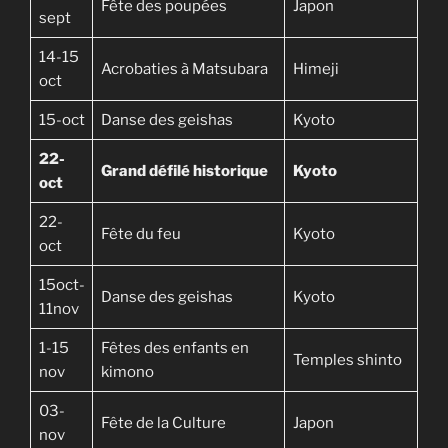
Fête des poupées
Japon
sept
14-15
Acrobaties à Matsubara
Himeji
oct
15-oct
Danse des geishas
Kyoto
22-
Grand défilé historique
Kyoto
oct
22-
Fête du feu
Kyoto
oct
15oct-
Danse des geishas
Kyoto
11nov
1-15
Fêtes des enfants en
Temples shinto
nov
kimono
03-
Fête de la Culture
Japon
nov