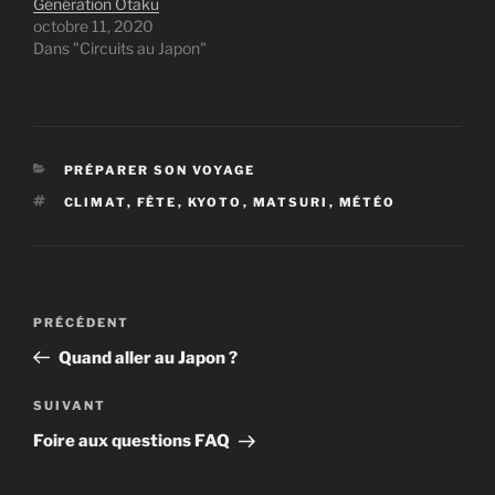
Génération Otaku
octobre 11, 2020
Dans "Circuits au Japon"
CATÉGORIES
PRÉPARER SON VOYAGE
ÉTIQUETTES
CLIMAT
,
FÊTE
,
KYOTO
,
MATSURI
,
MÉTÉO
Navigation
Article
PRÉCÉDENT
de
précédent
Quand aller au Japon ?
l’article
Article
SUIVANT
suivant
Foire aux questions FAQ