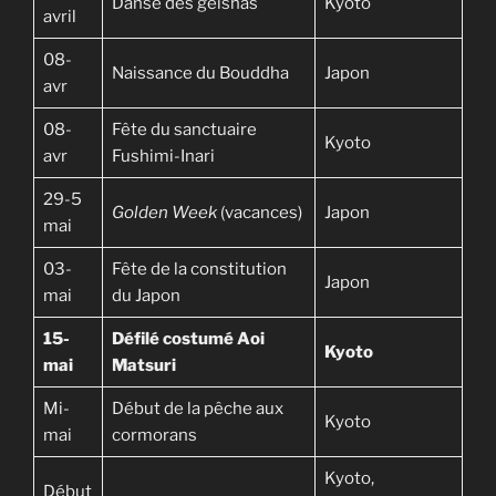
Danse des geishas
Kyoto
avril
08-
Naissance du Bouddha
Japon
avr
08-
Fête du sanctuaire
Kyoto
avr
Fushimi-Inari
29-5
Golden Week
(vacances)
Japon
mai
03-
Fête de la constitution
Japon
mai
du Japon
15-
Défilé costumé Aoi
Kyoto
mai
Matsuri
Mi-
Début de la pêche aux
Kyoto
mai
cormorans
Kyoto,
Début