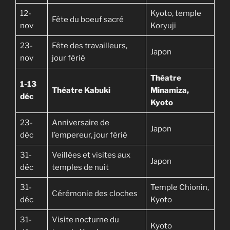
12-
Kyoto, temple
Fête du boeuf sacré
nov
Koryuji
23-
Fête des travailleurs,
Japon
nov
jour férié
Théatre
1-13
Théatre Kabuki
Minamiza,
déc
Kyoto
23-
Anniversaire de
Japon
déc
l’empereur, jour férié
31-
Veillées et visites aux
Japon
déc
temples de nuit
31-
Temple Chionin,
Cérémonie des cloches
déc
Kyoto
31-
Visite nocturne du
Kyoto