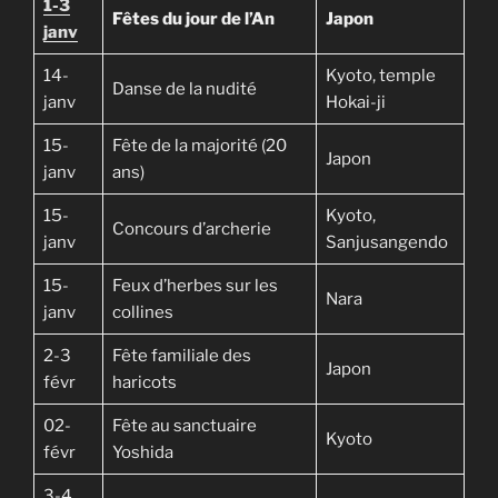
1-3
Fêtes du jour de l’An
Japon
janv
14-
Kyoto, temple
Danse de la nudité
janv
Hokai-ji
15-
Fête de la majorité (20
Japon
janv
ans)
15-
Kyoto,
Concours d’archerie
janv
Sanjusangendo
15-
Feux d’herbes sur les
Nara
janv
collines
2-3
Fête familiale des
Japon
févr
haricots
02-
Fête au sanctuaire
Kyoto
févr
Yoshida
3-4